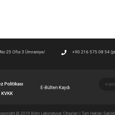
a No:25 Ofis:3 Ümraniye/
+90 216 575 08 54 (p
z Politikası
E-Bülten Kaydı
KVKK
opyright @ 2019 Bilim Laboratuvar Cihazları | Tüm Hakları Saklıdı