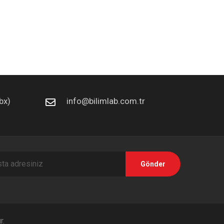
bx)
info@bilimlab.com.tr
Gönder
r.