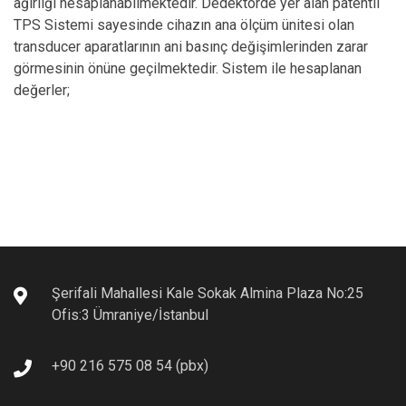
ağırlığı hesaplanabilmektedir. Dedektörde yer alan patentli
TPS Sistemi sayesinde cihazın ana ölçüm ünitesi olan
transducer aparatlarının ani basınç değişimlerinden zarar
görmesinin önüne geçilmektedir. Sistem ile hesaplanan
değerler;
• Gerçek (Intrinsic) Viskozite
• Dallanma
• Mark-Houwink Eğerisi ve değerleri
• Universal Calibration yapabilme
Üretici Teknik Dokümanı için Lütfen Tıklayınız.
Şerifali Mahallesi Kale Sokak Almina Plaza No:25
Ofis:3 Ümraniye/İstanbul
+90 216 575 08 54 (pbx)