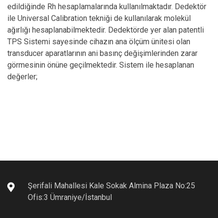
edildiğinde Rh hesaplamalarında kullanılmaktadır. Dedektör
ile Universal Calibration tekniği de kullanılarak molekül
ağırlığı hesaplanabilmektedir. Dedektörde yer alan patentli
TPS Sistemi sayesinde cihazın ana ölçüm ünitesi olan
transducer aparatlarının ani basınç değişimlerinden zarar
görmesinin önüne geçilmektedir. Sistem ile hesaplanan
değerler;
• Gerçek (Intrinsic) Viskozite
• Dallanma
• Mark-Houwink Eğerisi ve değerleri
• Universal Calibration yapabilme
Üretici Teknik Dokümanı için Lütfen Tıklayınız.
Şerifali Mahallesi Kale Sokak Almina Plaza No:25
Ofis:3 Ümraniye/İstanbul