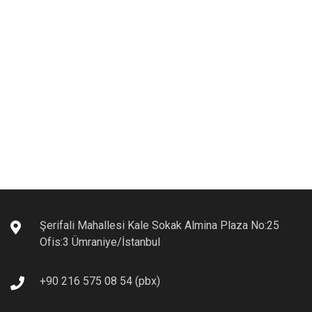
Şerifali Mahallesi Kale Sokak Almina Plaza No:25
Ofis:3 Ümraniye/İstanbul
+90 216 575 08 54 (pbx)