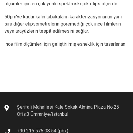
ölçümler için en çok yönlü spektroskopik elips ölçerdir.
50µm'ye kadar kalın tabakaların karakterizasyonunun yanı
sıra diğer elipsometrelerin göremediği çok ince filmlerin
veya arayüzlerin tespit edilmesini sağlar.
İnce film ölçümleri için geliştirilmiş esneklik için tasarlanan
UVISEL Plus, desenli örnekler, değişken açı, otomatik
haritalama aşaması ve çeşitli aksesuarlar için mikroskoplar
sunar, böylece tüm uygulamalar için konfigüre edilebilir.
DeltaPsi2 yazılımı ile hem rutin hem de gelişmiş ince film
uygulamalarında eksiksiz bir ölçüm ve modelleme
sağlarken, Auto-Soft ara yazılımı; veri toplama ve analizini
hızlandırmak için uygun iş akışı sunar.
Şerifali Mahallesi Kale Sokak Almina Plaza No:25
Ofis:3 Ümraniye/İstanbul
+90 216 575 08 54 (pbx)