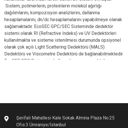
Sistem; polimerlerin, proteinlerin molekül ağırlığı
dağılımlarını, kompozisyon analizlerini, dallanma
hesaplamalarını, dn/dc hesaplamalarını yapabilmeye olanak
sağlamaktadır. EcoSEC GPC/SEC Sisteminde dedektör
sistemi olarak RI (Refractive Indeks) ve UV Dedektörleri
kullanılmakta ve sisteme istenilmesi durumunda opsiyonel
olarak çok açılı Light Scattering Dedektörü (MALS)
Dedektörü ve Viscometre Dedektörü de bağlanabilmektedir.
EcoSEC GPC Sisteminin kullanıcılara sunmuş olduğu
AVANTAJLAR:
ÇİFT POMPA TEKNOLOJİSİ:
Sistemde; klasik GPC / SEC
Sistemlerinden farklı olarak Çift Pompa Teknolojisi
kullanılmaktadır. Bu pompalardan bir tanesi Refraktif İndeks
(RI) Dedektörün Örnek Ölçüm Hücresine solvent ve örnek
göndermekte, diğeri Refraktif İndeks (RI) dedektörün
Referans Hücresine temiz solvent göndermektedir.
Şerifali Mahallesi Kale Sokak Almina Plaza No:25
Böylece; Referans hücre sürekli olarak solvent ile kontrol
Ofis:3 Ümraniye/İstanbul