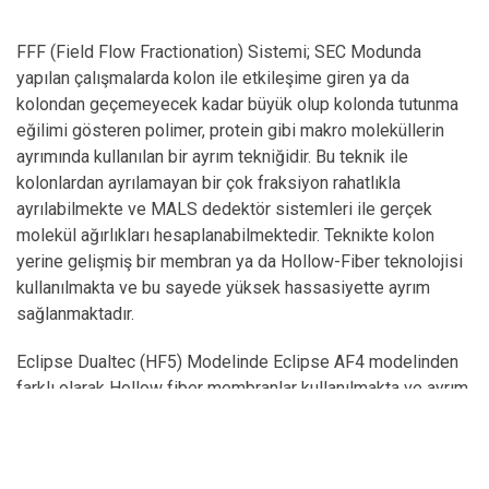
FFF (Field Flow Fractionation) Sistemi; SEC Modunda
yapılan çalışmalarda kolon ile etkileşime giren ya da
kolondan geçemeyecek kadar büyük olup kolonda tutunma
eğilimi gösteren polimer, protein gibi makro moleküllerin
ayrımında kullanılan bir ayrım tekniğidir. Bu teknik ile
kolonlardan ayrılamayan bir çok fraksiyon rahatlıkla
ayrılabilmekte ve MALS dedektör sistemleri ile gerçek
molekül ağırlıkları hesaplanabilmektedir. Teknikte kolon
yerine gelişmiş bir membran ya da Hollow-Fiber teknolojisi
kullanılmakta ve bu sayede yüksek hassasiyette ayrım
sağlanmaktadır.
Eclipse Dualtec (HF5) Modelinde Eclipse AF4 modelinden
farklı olarak Hollow fiber membranlar kullanılmakta ve ayrım
hassasiyeti bu sayede arttırılmaktadır. FFF-MALS
Sistemlerinde de ayrım sağlayan FFF Sistemine MALS
dedektörleri bağlanarak gerçek molekül ağırlığı