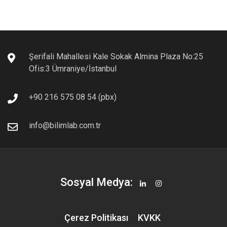
hesaplamaları yapılabilmektedir.
Üretici Teknik Dokümanı için Lütfen Tıklayınız.
Şerifali Mahallesi Kale Sokak Almina Plaza No:25
Ofis:3 Ümraniye/İstanbul
+90 216 575 08 54 (pbx)
info@bilimlab.com.tr
Sosyal Medya:
Çerez Politikası
KVKK