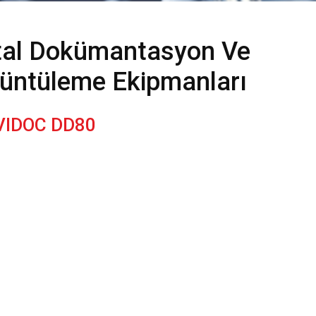
ital Dokümantasyon Ve
üntüleme Ekipmanları
VIDOC DD80