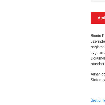
Açı
Bionis P
üzerinde
sağlamak
uygulama
Dokümant
standart
Alınan g
Sistem y
Üretici 