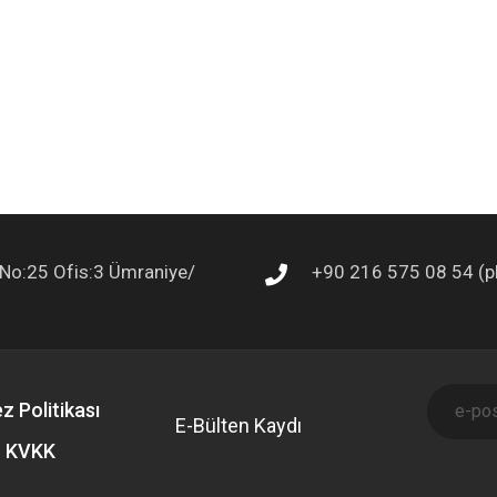
a No:25 Ofis:3 Ümraniye/
+90 216 575 08 54 (p
z Politikası
E-Bülten Kaydı
KVKK