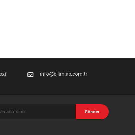
bx)
info@bilimlab.com.tr
Gönder