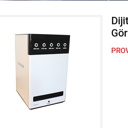
Dij
Gör
PRO