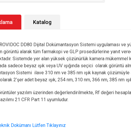
klama
Katalog
ROVIDOC DD80 Dijital Dokümantasyon Sistemi uygulaması ve y
n görüntü alarak tüm farmakopi ve GLP prosedürlerine yanıt verec
tadır. Sistemde yer alan yüksek çözünürlük kamera mükemmel kal
da sadece beyaz ışık veya UV ışığında seçici olarak görüntü alm
asyon Sistemi ilave 310 nm ve 385 nm ışık kaynak çözümüyle ara
 olarak 2’şer adet beyaz ışık, 254 nm, 310 nm, 366 nm, 385 nm ışık
örüntüler yazılım üzerinden değerlendirilmekte, Rf değeri hesapla
azılımı 21 CFR Part 11 uyumludur.
Teknik Dokümanı Lütfen Tıklayınız