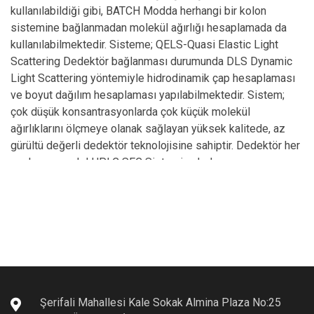
kullanılabildiği gibi, BATCH Modda herhangi bir kolon
sistemine bağlanmadan molekül ağırlığı hesaplamada da
kullanılabilmektedir. Sisteme; QELS-Quasi Elastic Light
Scattering Dedektör bağlanması durumunda DLS Dynamic
Light Scattering yöntemiyle hidrodinamik çap hesaplaması
ve boyut dağılım hesaplaması yapılabilmektedir. Sistem;
çok düşük konsantrasyonlarda çok küçük molekül
ağırlıklarını ölçmeye olanak sağlayan yüksek kalitede, az
gürültü değerli dedektör teknolojisine sahiptir. Dedektör her
marka ve model HPLC SEC Sistemine kolayca
bağlanılabilmektedir. Sistem ile hesaplanan değerler;
• Gerçek molekül ağırlığı
• RMS yarıçap
• 2nd Virial Coefficient
• Boyut
• Mw, Mn, Mz değerleri
• Uzun zincir dallanmaları
Şerifali Mahallesi Kale Sokak Almina Plaza No:25
• Rg