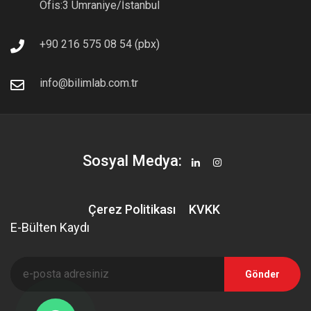
Ofis:3 Ümraniye/İstanbul
+90 216 575 08 54 (pbx)
Üretici Teknik Dokümanı için Lütfen Tıklayınız.
info@bilimlab.com.tr
Tüm Uygulama Notları
Sosyal Medya:
Çerez Politikası
KVKK
E-Bülten Kaydı
Gönder