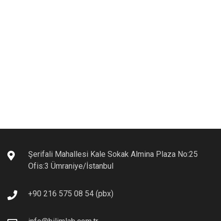
Şerifali Mahallesi Kale Sokak Almina Plaza No:25
Ofis:3 Ümraniye/İstanbul
+90 216 575 08 54 (pbx)